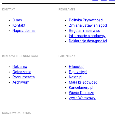
KONTAKT
REGULAMIN
O nas
Polityka Prywatności
Kontakt
Zmiana ustawień zgód
Napisz do nas
Regulamin serwisu
Informacje o nadawcy
Deklaracja dostępności
REKLAMA I PRENUMERATA
PARTNERZY
Reklama
E-kiosk.pl
Ogłoszenia
E-gazety.pl
Prenumerata
Nexto.pl
Archiwum
Mała księgowość
Kancelarierp.pl
Wieści Rolnicze
Życie Warszawy
NASZE WYDARZENIA