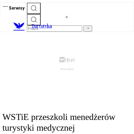
Serwisy
T
urystyka
WSTiE przeszkoli menedżerów
turystyki medycznej