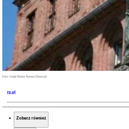
Foto: Urząd Miasta Torunia (Torun.pl)
rp.pl
Zobacz również