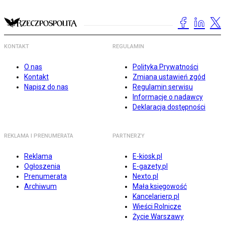
KONTAKT
REGULAMIN
O nas
Polityka Prywatności
Kontakt
Zmiana ustawień zgód
Napisz do nas
Regulamin serwisu
Informacje o nadawcy
Deklaracja dostępności
REKLAMA I PRENUMERATA
PARTNERZY
Reklama
E-kiosk.pl
Ogłoszenia
E-gazety.pl
Prenumerata
Nexto.pl
Archiwum
Mała księgowość
Kancelarierp.pl
Wieści Rolnicze
Życie Warszawy