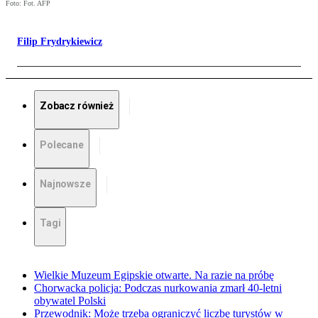
Foto: Fot. AFP
Filip Frydrykiewicz
Zobacz również
Polecane
Najnowsze
Tagi
Wielkie Muzeum Egipskie otwarte. Na razie na próbę
Chorwacka policja: Podczas nurkowania zmarł 40-letni
obywatel Polski
Przewodnik: Może trzeba ograniczyć liczbę turystów w