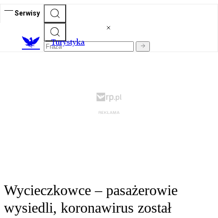
Serwisy
T
urystyka
Wycieczkowce – pasażerowie
wysiedli, koronawirus został