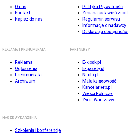
O nas
Polityka Prywatności
Kontakt
Zmiana ustawień zgód
Napisz do nas
Regulamin serwisu
Informacje o nadawcy
Deklaracja dostępności
REKLAMA I PRENUMERATA
PARTNERZY
Reklama
E-kiosk.pl
Ogłoszenia
E-gazety.pl
Prenumerata
Nexto.pl
Archiwum
Mała księgowość
Kancelarierp.pl
Wieści Rolnicze
Życie Warszawy
NASZE WYDARZENIA
Szkolenia i konferencje