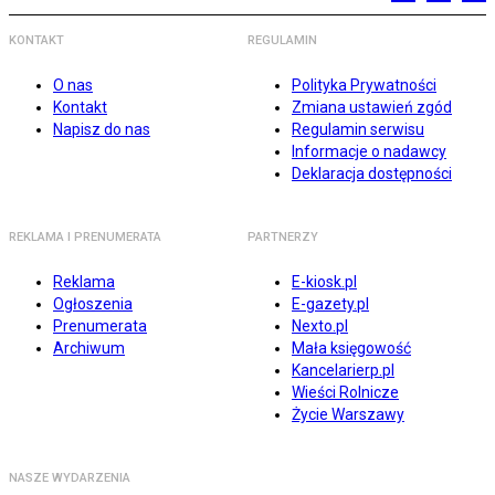
KONTAKT
REGULAMIN
O nas
Polityka Prywatności
Kontakt
Zmiana ustawień zgód
Napisz do nas
Regulamin serwisu
Informacje o nadawcy
Deklaracja dostępności
REKLAMA I PRENUMERATA
PARTNERZY
Reklama
E-kiosk.pl
Ogłoszenia
E-gazety.pl
Prenumerata
Nexto.pl
Archiwum
Mała księgowość
Kancelarierp.pl
Wieści Rolnicze
Życie Warszawy
NASZE WYDARZENIA