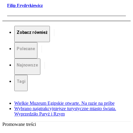
Filip Frydrykiewicz
Zobacz również
Polecane
Najnowsze
Tagi
Wielkie Muzeum Egipskie otwarte. Na razie na próbę
Wybrano najatrakcyjniejsze turystyczne miasto świata.
Wyprzedziło Paryż i Rzym
Promowane treści