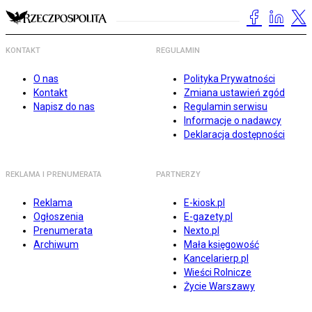
KONTAKT
REGULAMIN
O nas
Polityka Prywatności
Kontakt
Zmiana ustawień zgód
Napisz do nas
Regulamin serwisu
Informacje o nadawcy
Deklaracja dostępności
REKLAMA I PRENUMERATA
PARTNERZY
Reklama
E-kiosk.pl
Ogłoszenia
E-gazety.pl
Prenumerata
Nexto.pl
Archiwum
Mała księgowość
Kancelarierp.pl
Wieści Rolnicze
Życie Warszawy