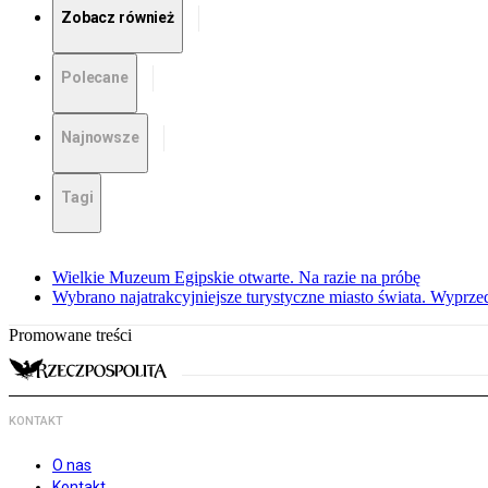
Zobacz również
Polecane
Najnowsze
Tagi
Wielkie Muzeum Egipskie otwarte. Na razie na próbę
Wybrano najatrakcyjniejsze turystyczne miasto świata. Wyprze
Promowane treści
KONTAKT
O nas
Kontakt