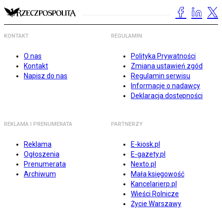
KONTAKT
REGULAMIN
O nas
Polityka Prywatności
Kontakt
Zmiana ustawień zgód
Napisz do nas
Regulamin serwisu
Informacje o nadawcy
Deklaracja dostępności
REKLAMA I PRENUMERATA
PARTNERZY
Reklama
E-kiosk.pl
Ogłoszenia
E-gazety.pl
Prenumerata
Nexto.pl
Archiwum
Mała księgowość
Kancelarierp.pl
Wieści Rolnicze
Życie Warszawy