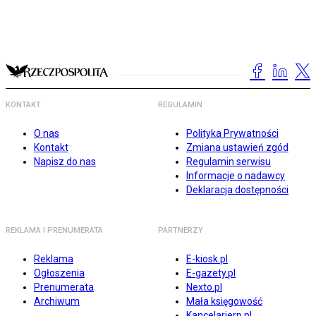
KONTAKT
REGULAMIN
O nas
Polityka Prywatności
Kontakt
Zmiana ustawień zgód
Napisz do nas
Regulamin serwisu
Informacje o nadawcy
Deklaracja dostępności
REKLAMA I PRENUMERATA
PARTNERZY
Reklama
E-kiosk.pl
Ogłoszenia
E-gazety.pl
Prenumerata
Nexto.pl
Archiwum
Mała księgowość
Kancelarierp.pl