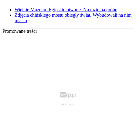
Wielkie Muzeum Egipskie otwarte. Na razie na próbę
Zdjęcia chińskiego mostu obiegły świat. Wybudowali na nim
miasto
Promowane treści