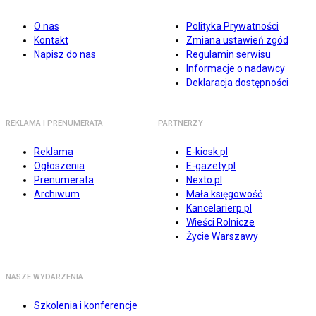
O nas
Polityka Prywatności
Kontakt
Zmiana ustawień zgód
Napisz do nas
Regulamin serwisu
Informacje o nadawcy
Deklaracja dostępności
REKLAMA I PRENUMERATA
PARTNERZY
Reklama
E-kiosk.pl
Ogłoszenia
E-gazety.pl
Prenumerata
Nexto.pl
Archiwum
Mała księgowość
Kancelarierp.pl
Wieści Rolnicze
Życie Warszawy
NASZE WYDARZENIA
Szkolenia i konferencje