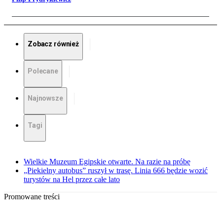
Zobacz również
Polecane
Najnowsze
Tagi
Wielkie Muzeum Egipskie otwarte. Na razie na próbę
„Piekielny autobus” ruszył w trasę. Linia 666 będzie wozić
turystów na Hel przez całe lato
Promowane treści