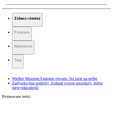
Zobacz również
Polecane
Najnowsze
Tagi
Wielkie Muzeum Egipskie otwarte. Na razie na próbę
Zadyszka biur podróży. Zniknął wzrost sprzedaży. Jedna
niewypłacalność
Promowane treści