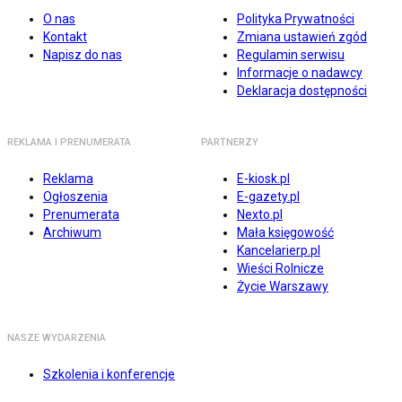
O nas
Polityka Prywatności
Kontakt
Zmiana ustawień zgód
Napisz do nas
Regulamin serwisu
Informacje o nadawcy
Deklaracja dostępności
REKLAMA I PRENUMERATA
PARTNERZY
Reklama
E-kiosk.pl
Ogłoszenia
E-gazety.pl
Prenumerata
Nexto.pl
Archiwum
Mała księgowość
Kancelarierp.pl
Wieści Rolnicze
Życie Warszawy
NASZE WYDARZENIA
Szkolenia i konferencje