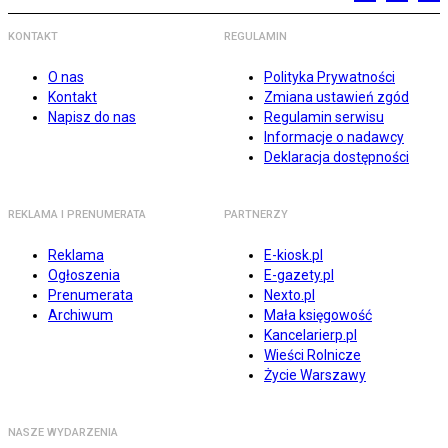
KONTAKT
REGULAMIN
O nas
Polityka Prywatności
Kontakt
Zmiana ustawień zgód
Napisz do nas
Regulamin serwisu
Informacje o nadawcy
Deklaracja dostępności
REKLAMA I PRENUMERATA
PARTNERZY
Reklama
E-kiosk.pl
Ogłoszenia
E-gazety.pl
Prenumerata
Nexto.pl
Archiwum
Mała księgowość
Kancelarierp.pl
Wieści Rolnicze
Życie Warszawy
NASZE WYDARZENIA