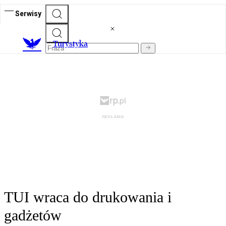
Serwisy
T
urystyka
TUI wraca do drukowania i
gadżetów