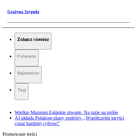
Grażyna Szypuła
Zobacz również
Polecane
Najnowsze
Tagi
Wielkie Muzeum Egipskie otwarte. Na razie na próbę
AI układa Polakom plany podróży. „Współcześni turyści
coraz bardziej cyfrowi”
Promowane treści