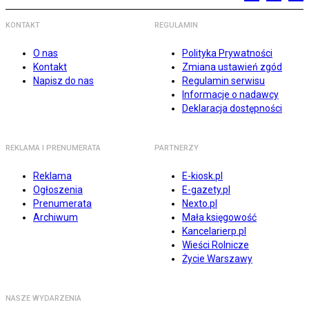
KONTAKT
REGULAMIN
O nas
Polityka Prywatności
Kontakt
Zmiana ustawień zgód
Napisz do nas
Regulamin serwisu
Informacje o nadawcy
Deklaracja dostępności
REKLAMA I PRENUMERATA
PARTNERZY
Reklama
E-kiosk.pl
Ogłoszenia
E-gazety.pl
Prenumerata
Nexto.pl
Archiwum
Mała księgowość
Kancelarierp.pl
Wieści Rolnicze
Życie Warszawy
NASZE WYDARZENIA