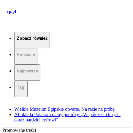
rp.pl
Zobacz również
Polecane
Najnowsze
Tagi
Wielkie Muzeum Egipskie otwarte. Na razie na próbę
AI układa Polakom plany podróży. „Współcześni turyści
coraz bardziej cyfrowi”
Promowane treści