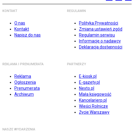
KONTAKT
REGULAMIN
O nas
Polityka Prywatności
Kontakt
Zmiana ustawień zgód
Napisz do nas
Regulamin serwisu
Informacje o nadawcy
Deklaracja dostępności
REKLAMA I PRENUMERATA
PARTNERZY
Reklama
E-kiosk.pl
Ogłoszenia
E-gazety.pl
Prenumerata
Nexto.pl
Archiwum
Mała księgowość
Kancelarierp.pl
Wieści Rolnicze
Życie Warszawy
NASZE WYDARZENIA