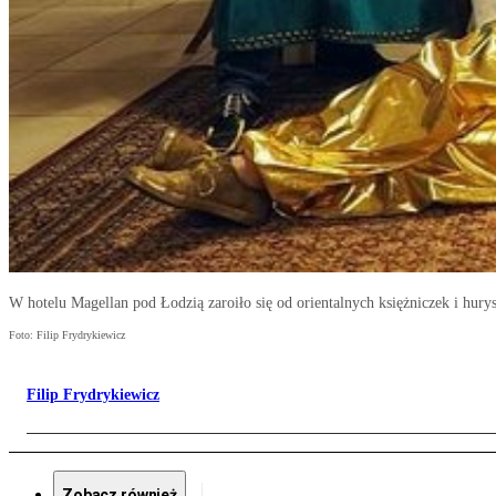
W hotelu Magellan pod Łodzią zaroiło się od orientalnych księżniczek i hur
Foto: Filip Frydrykiewicz
Filip Frydrykiewicz
Zobacz również