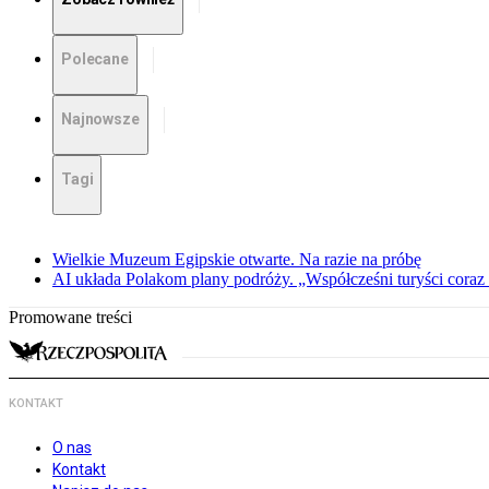
Polecane
Najnowsze
Tagi
Wielkie Muzeum Egipskie otwarte. Na razie na próbę
AI układa Polakom plany podróży. „Współcześni turyści coraz 
Promowane treści
KONTAKT
O nas
Kontakt