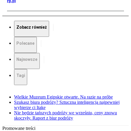
rp.pl
Zobacz również
Polecane
Najnowsze
Tagi
Wielkie Muzeum Egipskie otwarte. Na razie na próbę
Szukasz biura podróży? Sztuczna inteligencja najpewniej
wybierze ci Itakę
Nie będzie tańszych podróży we wrześniu, ceny znowu
skoczyły. Raport z biur podróży
Promowane treści