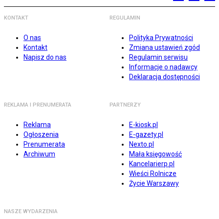
KONTAKT
REGULAMIN
O nas
Polityka Prywatności
Kontakt
Zmiana ustawień zgód
Napisz do nas
Regulamin serwisu
Informacje o nadawcy
Deklaracja dostępności
REKLAMA I PRENUMERATA
PARTNERZY
Reklama
E-kiosk.pl
Ogłoszenia
E-gazety.pl
Prenumerata
Nexto.pl
Archiwum
Mała księgowość
Kancelarierp.pl
Wieści Rolnicze
Życie Warszawy
NASZE WYDARZENIA