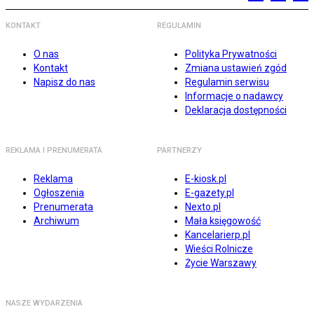
KONTAKT
REGULAMIN
O nas
Polityka Prywatności
Kontakt
Zmiana ustawień zgód
Napisz do nas
Regulamin serwisu
Informacje o nadawcy
Deklaracja dostępności
REKLAMA I PRENUMERATA
PARTNERZY
Reklama
E-kiosk.pl
Ogłoszenia
E-gazety.pl
Prenumerata
Nexto.pl
Archiwum
Mała księgowość
Kancelarierp.pl
Wieści Rolnicze
Życie Warszawy
NASZE WYDARZENIA