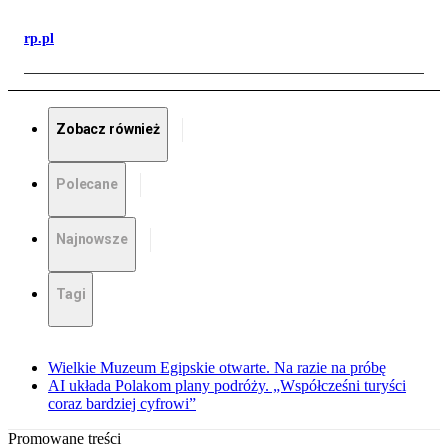
rp.pl
Zobacz również
Polecane
Najnowsze
Tagi
Wielkie Muzeum Egipskie otwarte. Na razie na próbę
AI układa Polakom plany podróży. „Współcześni turyści
coraz bardziej cyfrowi”
Promowane treści