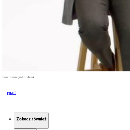
Foto: Kuoni (kadr z filmu)
rp.pl
Zobacz również