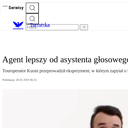
Serwisy
T
urystyka
Agent lepszy od asystenta głosoweg
Touroperator Kuoni przeprowadził eksperyment, w którym zapytał o 
Publikacja:
28.02.2019 06:35