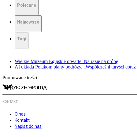
Polecane
Najnowsze
Tagi
Wielkie Muzeum Egipskie otwarte. Na razie na próbę
AI układa Polakom plany podróży. „Współcześni turyści coraz 
Promowane treści
KONTAKT
O nas
Kontakt
Napisz do nas