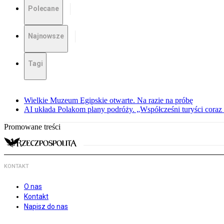
Polecane
Najnowsze
Tagi
Wielkie Muzeum Egipskie otwarte. Na razie na próbę
AI układa Polakom plany podróży. „Współcześni turyści coraz 
Promowane treści
KONTAKT
O nas
Kontakt
Napisz do nas