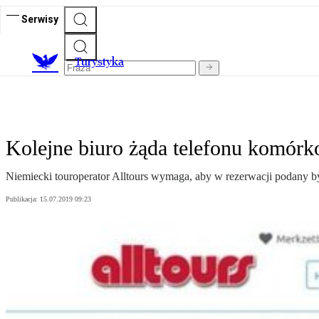
Serwisy
T
urystyka
Kolejne biuro żąda telefonu komórk
Niemiecki touroperator Alltours wymaga, aby w rezerwacji podany 
Publikacja:
15.07.2019 09:23