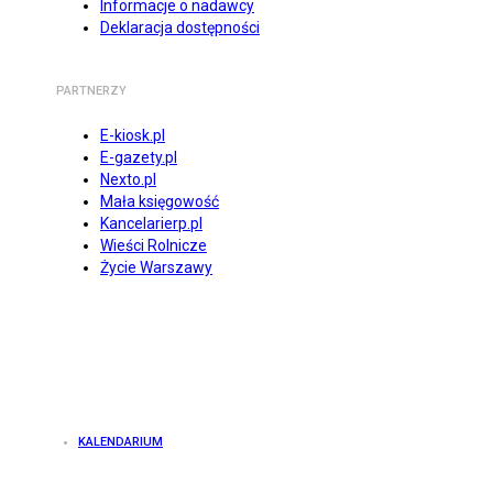
Informacje o nadawcy
Deklaracja dostępności
PARTNERZY
E-kiosk.pl
E-gazety.pl
Nexto.pl
Mała księgowość
Kancelarierp.pl
Wieści Rolnicze
Życie Warszawy
KALENDARIUM