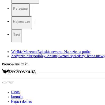
Polecane
Najnowsze
Tagi
Wielkie Muzeum Egipskie otwarte. Na razie na próbę
Zadyszka biur podróży. Zniknął wzrost sprzedaży. Jedna niew
Promowane treści
KONTAKT
O nas
Kontakt
Napisz do nas