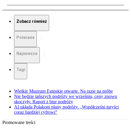
Zobacz również
Polecane
Najnowsze
Tagi
Wielkie Muzeum Egipskie otwarte. Na razie na próbę
Nie będzie tańszych podróży we wrześniu, ceny znowu
skoczyły. Raport z biur podróży
AI układa Polakom plany podróży. „Współcześni turyści
coraz bardziej cyfrowi”
Promowane treści