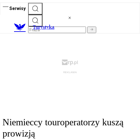
Serwisy
T
urystyka
Niemieccy touroperatorzy kuszą
prowizją