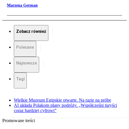
Marzena German
Zobacz również
Polecane
Najnowsze
Tagi
Wielkie Muzeum Egipskie otwarte. Na razie na próbę
AI układa Polakom plany podróży. „Współcześni turyści
coraz bardziej cyfrowi”
Promowane treści