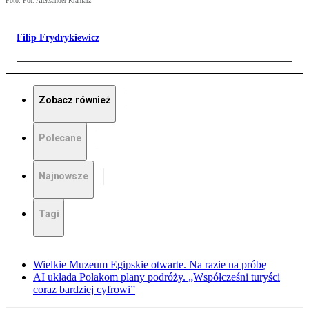
Foto: Fot. Aleksander Kramarz
Filip Frydrykiewicz
Zobacz również
Polecane
Najnowsze
Tagi
Wielkie Muzeum Egipskie otwarte. Na razie na próbę
AI układa Polakom plany podróży. „Współcześni turyści
coraz bardziej cyfrowi”