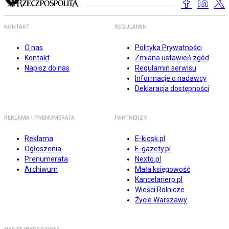
KONTAKT
REGULAMIN
O nas
Polityka Prywatności
Kontakt
Zmiana ustawień zgód
Napisz do nas
Regulamin serwisu
Informacje o nadawcy
Deklaracja dostępności
REKLAMA I PRENUMERATA
PARTNERZY
Reklama
E-kiosk.pl
Ogłoszenia
E-gazety.pl
Prenumerata
Nexto.pl
Archiwum
Mała księgowość
Kancelarierp.pl
Wieści Rolnicze
Życie Warszawy