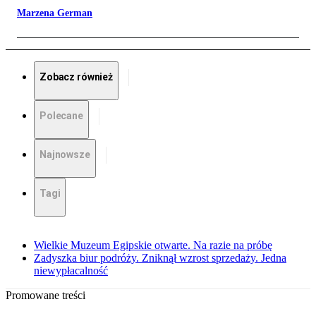
Marzena German
Zobacz również
Polecane
Najnowsze
Tagi
Wielkie Muzeum Egipskie otwarte. Na razie na próbę
Zadyszka biur podróży. Zniknął wzrost sprzedaży. Jedna
niewypłacalność
Promowane treści