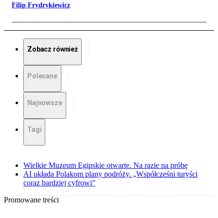
Filip Frydrykiewicz
Zobacz również
Polecane
Najnowsze
Tagi
Wielkie Muzeum Egipskie otwarte. Na razie na próbę
AI układa Polakom plany podróży. „Współcześni turyści
coraz bardziej cyfrowi”
Promowane treści