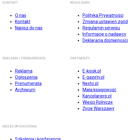
KONTAKT
REGULAMIN
O nas
Polityka Prywatności
Kontakt
Zmiana ustawień zgód
Napisz do nas
Regulamin serwisu
Informacje o nadawcy
Deklaracja dostępności
REKLAMA I PRENUMERATA
PARTNERZY
Reklama
E-kiosk.pl
Ogłoszenia
E-gazety.pl
Prenumerata
Nexto.pl
Archiwum
Mała księgowość
Kancelarierp.pl
Wieści Rolnicze
Życie Warszawy
NASZE WYDARZENIA
Szkolenia i konferencje