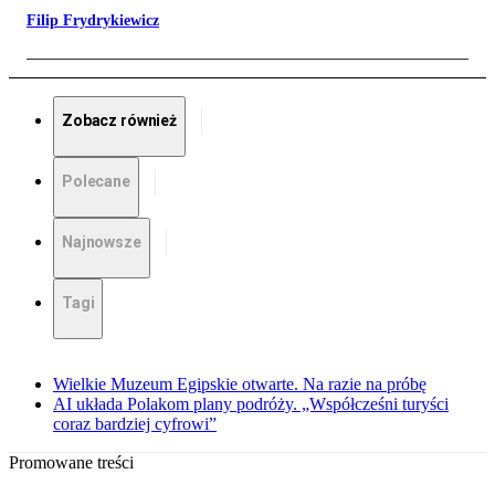
Filip Frydrykiewicz
Zobacz również
Polecane
Najnowsze
Tagi
Wielkie Muzeum Egipskie otwarte. Na razie na próbę
AI układa Polakom plany podróży. „Współcześni turyści
coraz bardziej cyfrowi”
Promowane treści