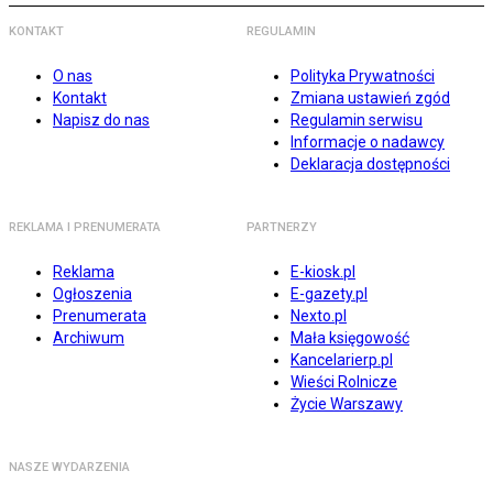
KONTAKT
REGULAMIN
O nas
Polityka Prywatności
Kontakt
Zmiana ustawień zgód
Napisz do nas
Regulamin serwisu
Informacje o nadawcy
Deklaracja dostępności
REKLAMA I PRENUMERATA
PARTNERZY
Reklama
E-kiosk.pl
Ogłoszenia
E-gazety.pl
Prenumerata
Nexto.pl
Archiwum
Mała księgowość
Kancelarierp.pl
Wieści Rolnicze
Życie Warszawy
NASZE WYDARZENIA