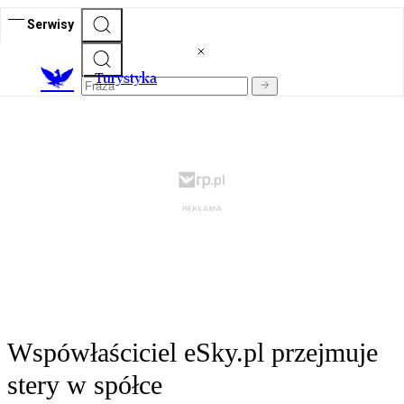
Serwisy
T
urystyka
Wspówłaściciel eSky.pl przejmuje
stery w spółce