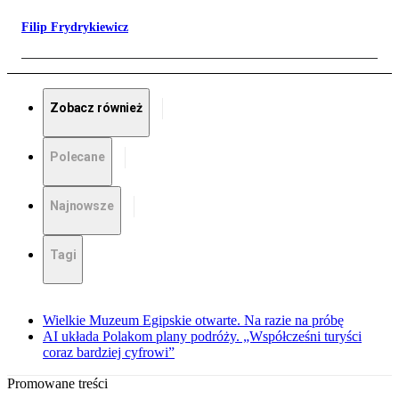
Filip Frydrykiewicz
Zobacz również
Polecane
Najnowsze
Tagi
Wielkie Muzeum Egipskie otwarte. Na razie na próbę
AI układa Polakom plany podróży. „Współcześni turyści
coraz bardziej cyfrowi”
Promowane treści