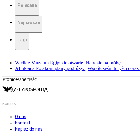
Polecane
Najnowsze
Tagi
Wielkie Muzeum Egipskie otwarte. Na razie na próbę
AI układa Polakom plany podróży. „Współcześni turyści coraz 
Promowane treści
KONTAKT
O nas
Kontakt
Napisz do nas