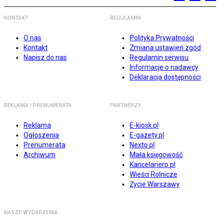
KONTAKT
REGULAMIN
O nas
Polityka Prywatności
Kontakt
Zmiana ustawień zgód
Napisz do nas
Regulamin serwisu
Informacje o nadawcy
Deklaracja dostępności
REKLAMA I PRENUMERATA
PARTNERZY
Reklama
E-kiosk.pl
Ogłoszenia
E-gazety.pl
Prenumerata
Nexto.pl
Archiwum
Mała księgowość
Kancelarierp.pl
Wieści Rolnicze
Życie Warszawy
NASZE WYDARZENIA