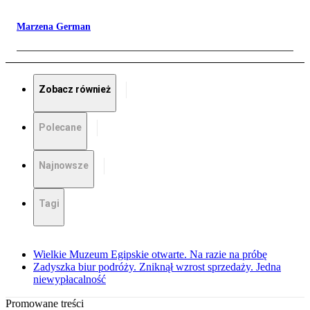
Marzena German
Zobacz również
Polecane
Najnowsze
Tagi
Wielkie Muzeum Egipskie otwarte. Na razie na próbę
Zadyszka biur podróży. Zniknął wzrost sprzedaży. Jedna
niewypłacalność
Promowane treści