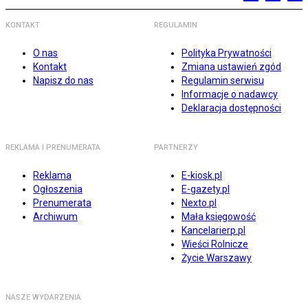
KONTAKT
REGULAMIN
O nas
Polityka Prywatności
Kontakt
Zmiana ustawień zgód
Napisz do nas
Regulamin serwisu
Informacje o nadawcy
Deklaracja dostępności
REKLAMA I PRENUMERATA
PARTNERZY
Reklama
E-kiosk.pl
Ogłoszenia
E-gazety.pl
Prenumerata
Nexto.pl
Archiwum
Mała księgowość
Kancelarierp.pl
Wieści Rolnicze
Życie Warszawy
NASZE WYDARZENIA