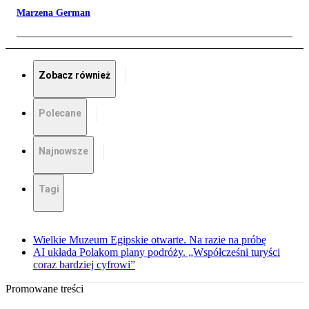
Marzena German
Zobacz również
Polecane
Najnowsze
Tagi
Wielkie Muzeum Egipskie otwarte. Na razie na próbę
AI układa Polakom plany podróży. „Współcześni turyści
coraz bardziej cyfrowi”
Promowane treści