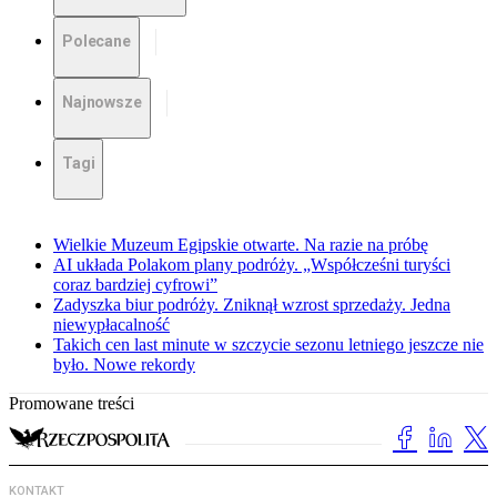
Polecane
Najnowsze
Tagi
Wielkie Muzeum Egipskie otwarte. Na razie na próbę
AI układa Polakom plany podróży. „Współcześni turyści
coraz bardziej cyfrowi”
Zadyszka biur podróży. Zniknął wzrost sprzedaży. Jedna
niewypłacalność
Takich cen last minute w szczycie sezonu letniego jeszcze nie
było. Nowe rekordy
Promowane treści
KONTAKT