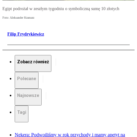
Egipt podrożał w zeszłym tygodniu o symboliczną sumę 10 złotych
Foto: Aleksander Kramarz
Filip Frydrykiewicz
Zobacz również
Polecane
Najnowsze
Tagi
Nekera: Podwoiliśmy w rok przychody i mamy apetyt na