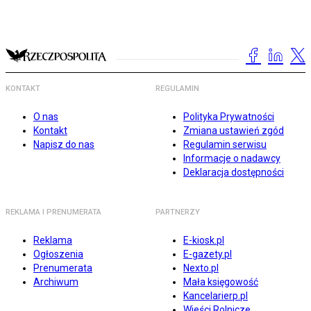
KONTAKT
REGULAMIN
O nas
Polityka Prywatności
Kontakt
Zmiana ustawień zgód
Napisz do nas
Regulamin serwisu
Informacje o nadawcy
Deklaracja dostępności
REKLAMA I PRENUMERATA
PARTNERZY
Reklama
E-kiosk.pl
Ogłoszenia
E-gazety.pl
Prenumerata
Nexto.pl
Archiwum
Mała księgowość
Kancelarierp.pl
Wieści Rolnicze