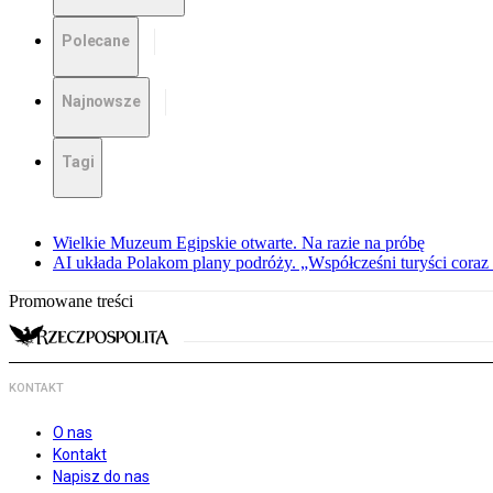
Polecane
Najnowsze
Tagi
Wielkie Muzeum Egipskie otwarte. Na razie na próbę
AI układa Polakom plany podróży. „Współcześni turyści coraz 
Promowane treści
KONTAKT
O nas
Kontakt
Napisz do nas