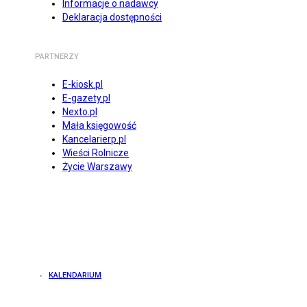
Informacje o nadawcy
Deklaracja dostępności
PARTNERZY
E-kiosk.pl
E-gazety.pl
Nexto.pl
Mała księgowość
Kancelarierp.pl
Wieści Rolnicze
Życie Warszawy
KALENDARIUM