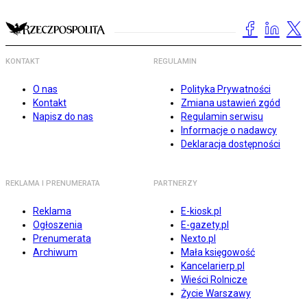
KONTAKT
REGULAMIN
O nas
Polityka Prywatności
Kontakt
Zmiana ustawień zgód
Napisz do nas
Regulamin serwisu
Informacje o nadawcy
Deklaracja dostępności
REKLAMA I PRENUMERATA
PARTNERZY
Reklama
E-kiosk.pl
Ogłoszenia
E-gazety.pl
Prenumerata
Nexto.pl
Archiwum
Mała księgowość
Kancelarierp.pl
Wieści Rolnicze
Życie Warszawy