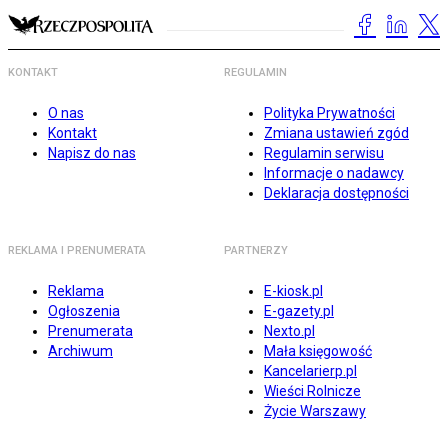
KONTAKT
REGULAMIN
O nas
Polityka Prywatności
Kontakt
Zmiana ustawień zgód
Napisz do nas
Regulamin serwisu
Informacje o nadawcy
Deklaracja dostępności
REKLAMA I PRENUMERATA
PARTNERZY
Reklama
E-kiosk.pl
Ogłoszenia
E-gazety.pl
Prenumerata
Nexto.pl
Archiwum
Mała księgowość
Kancelarierp.pl
Wieści Rolnicze
Życie Warszawy