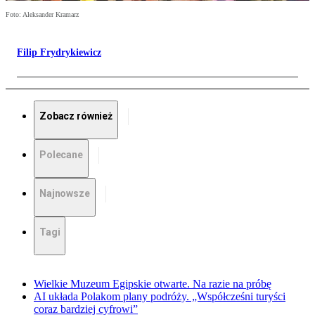
Foto: Aleksander Kramarz
Filip Frydrykiewicz
Zobacz również
Polecane
Najnowsze
Tagi
Wielkie Muzeum Egipskie otwarte. Na razie na próbę
AI układa Polakom plany podróży. „Współcześni turyści
coraz bardziej cyfrowi”