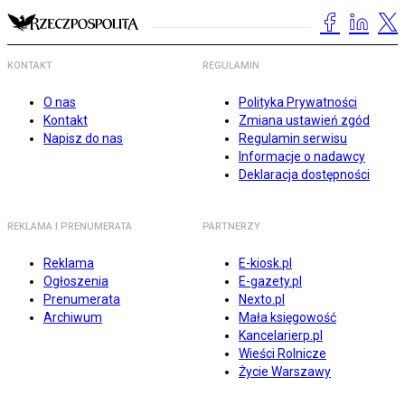
KONTAKT
REGULAMIN
O nas
Polityka Prywatności
Kontakt
Zmiana ustawień zgód
Napisz do nas
Regulamin serwisu
Informacje o nadawcy
Deklaracja dostępności
REKLAMA I PRENUMERATA
PARTNERZY
Reklama
E-kiosk.pl
Ogłoszenia
E-gazety.pl
Prenumerata
Nexto.pl
Archiwum
Mała księgowość
Kancelarierp.pl
Wieści Rolnicze
Życie Warszawy