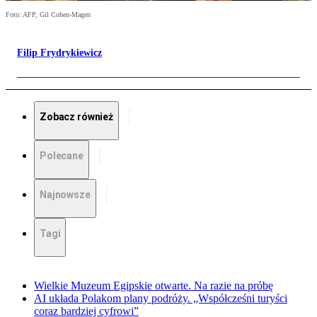
Foto: AFP, Gil Cohen-Magen
Filip Frydrykiewicz
Zobacz również
Polecane
Najnowsze
Tagi
Wielkie Muzeum Egipskie otwarte. Na razie na próbę
AI układa Polakom plany podróży. „Współcześni turyści
coraz bardziej cyfrowi”