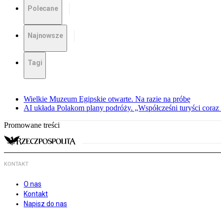
Polecane
Najnowsze
Tagi
Wielkie Muzeum Egipskie otwarte. Na razie na próbę
AI układa Polakom plany podróży. „Współcześni turyści coraz 
Promowane treści
KONTAKT
O nas
Kontakt
Napisz do nas