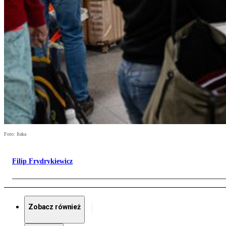
Foto: Itaka
Filip Frydrykiewicz
Zobacz również