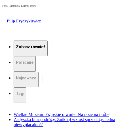
Foto: Materiały Eximu Tours
Filip Frydrykiewicz
Zobacz również
Polecane
Najnowsze
Tagi
Wielkie Muzeum Egipskie otwarte. Na razie na próbę
Zadyszka biur podróży. Zniknął wzrost sprzedaży. Jedna
niewypłacalność