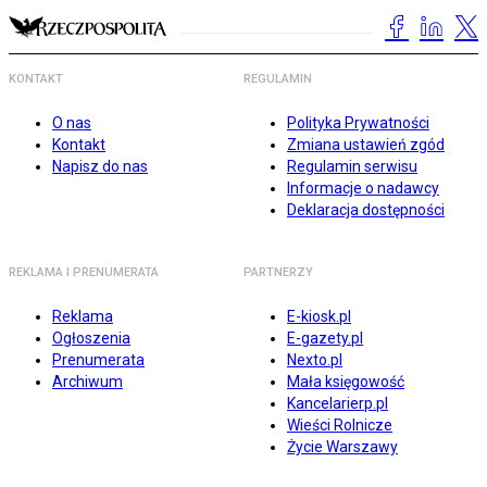
KONTAKT
REGULAMIN
O nas
Polityka Prywatności
Kontakt
Zmiana ustawień zgód
Napisz do nas
Regulamin serwisu
Informacje o nadawcy
Deklaracja dostępności
REKLAMA I PRENUMERATA
PARTNERZY
Reklama
E-kiosk.pl
Ogłoszenia
E-gazety.pl
Prenumerata
Nexto.pl
Archiwum
Mała księgowość
Kancelarierp.pl
Wieści Rolnicze
Życie Warszawy