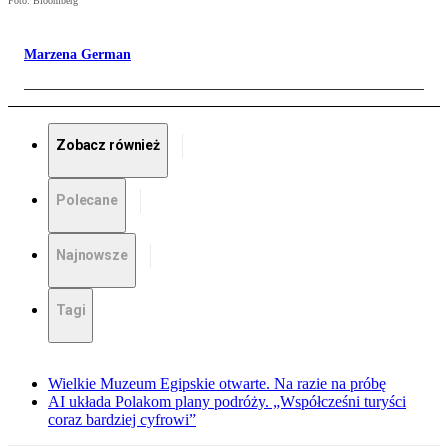
Foto: Bloomberg
Marzena German
Zobacz również
Polecane
Najnowsze
Tagi
Wielkie Muzeum Egipskie otwarte. Na razie na próbę
AI układa Polakom plany podróży. „Współcześni turyści
coraz bardziej cyfrowi”