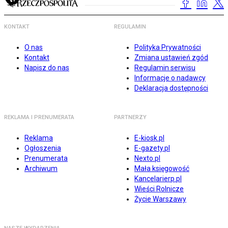
KONTAKT
REGULAMIN
O nas
Polityka Prywatności
Kontakt
Zmiana ustawień zgód
Napisz do nas
Regulamin serwisu
Informacje o nadawcy
Deklaracja dostępności
REKLAMA I PRENUMERATA
PARTNERZY
Reklama
E-kiosk.pl
Ogłoszenia
E-gazety.pl
Prenumerata
Nexto.pl
Archiwum
Mała księgowość
Kancelarierp.pl
Wieści Rolnicze
Życie Warszawy