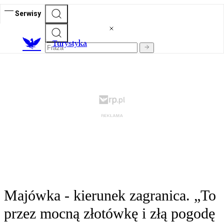
Serwisy
T
urystyka
Majówka - kierunek zagranica. „To
przez mocną złotówkę i złą pogodę