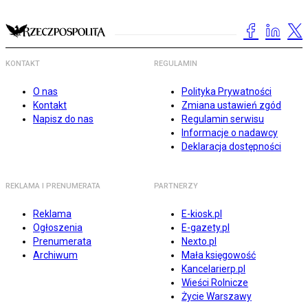
KONTAKT
REGULAMIN
O nas
Polityka Prywatności
Kontakt
Zmiana ustawień zgód
Napisz do nas
Regulamin serwisu
Informacje o nadawcy
Deklaracja dostępności
REKLAMA I PRENUMERATA
PARTNERZY
Reklama
E-kiosk.pl
Ogłoszenia
E-gazety.pl
Prenumerata
Nexto.pl
Archiwum
Mała księgowość
Kancelarierp.pl
Wieści Rolnicze
Życie Warszawy