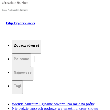
zdrożała o 94 złote
Foto: Aleksander Kramarz
Filip Frydrykiewicz
Zobacz również
Polecane
Najnowsze
Tagi
Wielkie Muzeum Egipskie otwarte. Na razie na próbę
Nie będzie tańszych podróży we wrześniu, ceny znowu