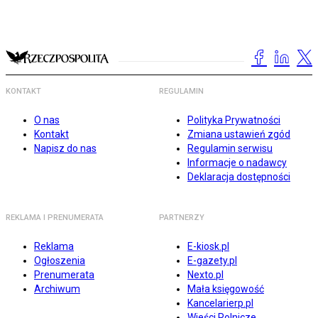
KONTAKT
REGULAMIN
O nas
Polityka Prywatności
Kontakt
Zmiana ustawień zgód
Napisz do nas
Regulamin serwisu
Informacje o nadawcy
Deklaracja dostępności
REKLAMA I PRENUMERATA
PARTNERZY
Reklama
E-kiosk.pl
Ogłoszenia
E-gazety.pl
Prenumerata
Nexto.pl
Archiwum
Mała księgowość
Kancelarierp.pl
Wieści Rolnicze