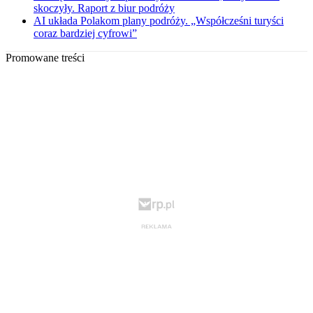
skoczyły. Raport z biur podróży
AI układa Polakom plany podróży. „Współcześni turyści
coraz bardziej cyfrowi”
Promowane treści