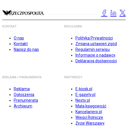
KONTAKT
REGULAMIN
O nas
Polityka Prywatności
Kontakt
Zmiana ustawień zgód
Napisz do nas
Regulamin serwisu
Informacje o nadawcy
Deklaracja dostępności
REKLAMA I PRENUMERATA
PARTNERZY
Reklama
E-kiosk.pl
Ogłoszenia
E-gazety.pl
Prenumerata
Nexto.pl
Archiwum
Mała księgowość
Kancelarierp.pl
Wieści Rolnicze
Życie Warszawy