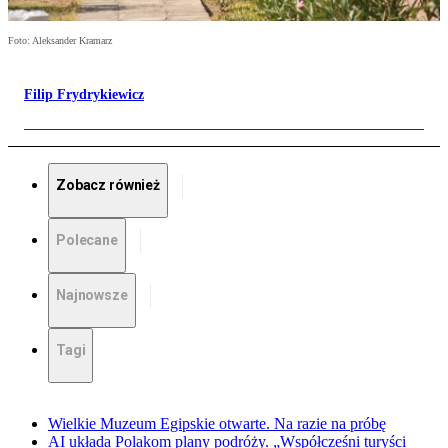
Foto: Aleksander Kramarz
Filip Frydrykiewicz
Zobacz również
Polecane
Najnowsze
Tagi
Wielkie Muzeum Egipskie otwarte. Na razie na próbę
AI układa Polakom plany podróży. „Współcześni turyści