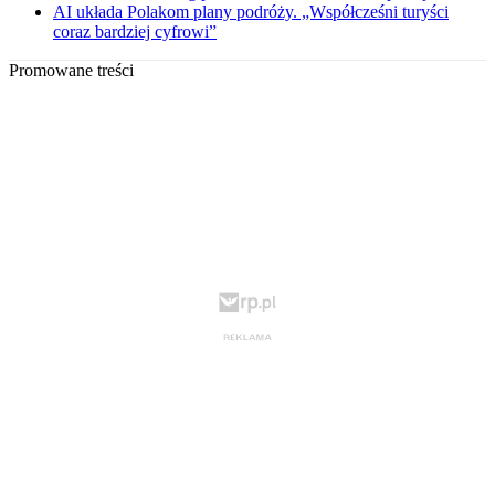
AI układa Polakom plany podróży. „Współcześni turyści
coraz bardziej cyfrowi”
Promowane treści