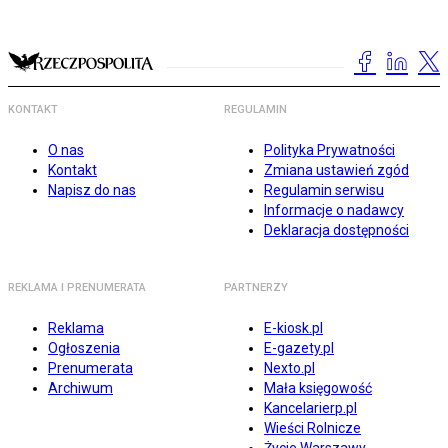
KONTAKT
REGULAMIN
O nas
Polityka Prywatności
Kontakt
Zmiana ustawień zgód
Napisz do nas
Regulamin serwisu
Informacje o nadawcy
Deklaracja dostępności
REKLAMA I PRENUMERATA
PARTNERZY
Reklama
E-kiosk.pl
Ogłoszenia
E-gazety.pl
Prenumerata
Nexto.pl
Archiwum
Mała księgowość
Kancelarierp.pl
Wieści Rolnicze