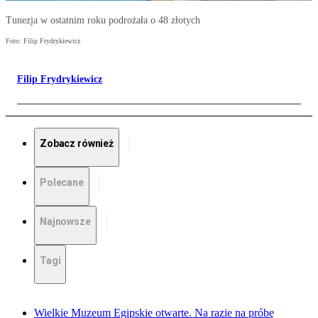
Tunezja w ostatnim roku podrożała o 48 złotych
Foto: Filip Frydrykiewicz
Filip Frydrykiewicz
Zobacz również
Polecane
Najnowsze
Tagi
Wielkie Muzeum Egipskie otwarte. Na razie na próbę