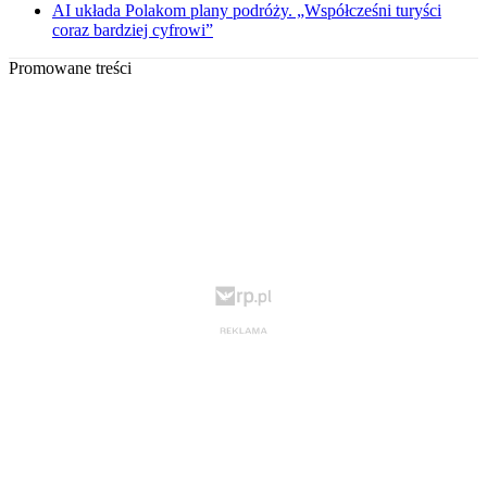
AI układa Polakom plany podróży. „Współcześni turyści
coraz bardziej cyfrowi”
Promowane treści