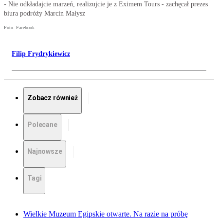
- Nie odkładajcie marzeń, realizujcie je z Eximem Tours - zachęcał prezes
biura podróży Marcin Małysz
Foto: Facebook
Filip Frydrykiewicz
Zobacz również
Polecane
Najnowsze
Tagi
Wielkie Muzeum Egipskie otwarte. Na razie na próbę