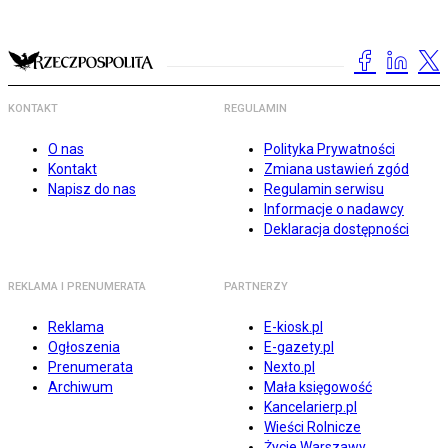
KONTAKT
REGULAMIN
O nas
Polityka Prywatności
Kontakt
Zmiana ustawień zgód
Napisz do nas
Regulamin serwisu
Informacje o nadawcy
Deklaracja dostępności
REKLAMA I PRENUMERATA
PARTNERZY
Reklama
E-kiosk.pl
Ogłoszenia
E-gazety.pl
Prenumerata
Nexto.pl
Archiwum
Mała księgowość
Kancelarierp.pl
Wieści Rolnicze
Życie Warszawy