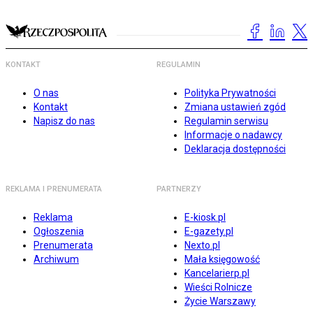
KONTAKT
REGULAMIN
O nas
Polityka Prywatności
Kontakt
Zmiana ustawień zgód
Napisz do nas
Regulamin serwisu
Informacje o nadawcy
Deklaracja dostępności
REKLAMA I PRENUMERATA
PARTNERZY
Reklama
E-kiosk.pl
Ogłoszenia
E-gazety.pl
Prenumerata
Nexto.pl
Archiwum
Mała księgowość
Kancelarierp.pl
Wieści Rolnicze
Życie Warszawy