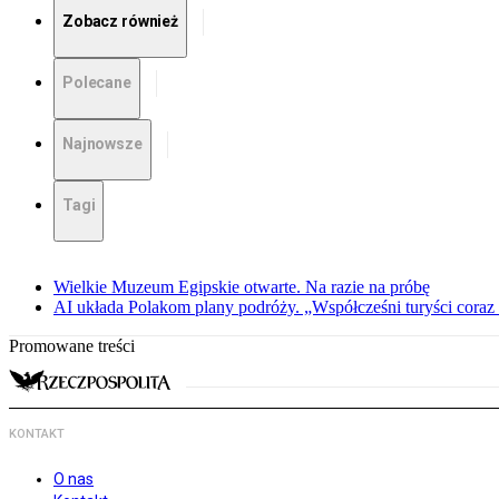
Zobacz również
Polecane
Najnowsze
Tagi
Wielkie Muzeum Egipskie otwarte. Na razie na próbę
AI układa Polakom plany podróży. „Współcześni turyści coraz 
Promowane treści
KONTAKT
O nas