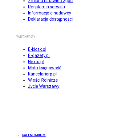
Zmiana ustawień zgód
Regulamin serwisu
Informacje o nadawcy
Deklaracja dostępności
PARTNERZY
E-kiosk.pl
E-gazety.pl
Nexto.pl
Mała księgowość
Kancelarierp.pl
Wieści Rolnicze
Życie Warszawy
KALENDARIUM